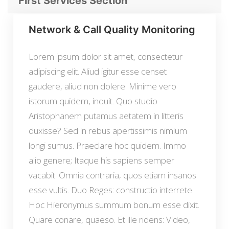
First Services Section
Network & Call Quality Monitoring
Lorem ipsum dolor sit amet, consectetur
adipiscing elit. Aliud igitur esse censet
gaudere, aliud non dolere. Minime vero
istorum quidem, inquit. Quo studio
Aristophanem putamus aetatem in litteris
duxisse? Sed in rebus apertissimis nimium
longi sumus. Praeclare hoc quidem. Immo
alio genere; Itaque his sapiens semper
vacabit. Omnia contraria, quos etiam insanos
esse vultis. Duo Reges: constructio interrete.
Hoc Hieronymus summum bonum esse dixit.
Quare conare, quaeso. Et ille ridens: Video,